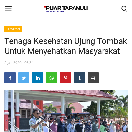
Birokrasi
Tenaga Kesehatan Ujung Tombak
Beranda
Untuk Menyehatkan Masyarakat
Daerah
5 Jan 2026 - 08:34
Olahraga
Polhuk
Birokrasi
Video
Nasional