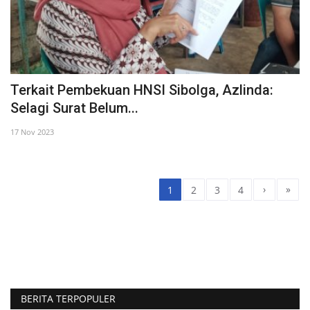
Terkait Pembekuan HNSI Sibolga, Azlinda:
Selagi Surat Belum...
17 Nov 2023
›
»
1
2
3
4
BERITA TERPOPULER