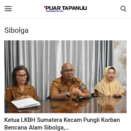
Sibolga
Beranda
Daerah
Olahraga
Polhuk
Birokrasi
Video
Ketua LKBH Sumatera Kecam Pungli Korban
Bencana Alam Sibolga,...
Nasional