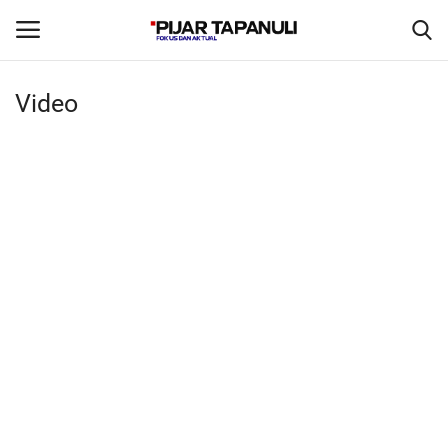
Video
Beranda
Daerah
Olahraga
Polhuk
Birokrasi
Video
Nasional