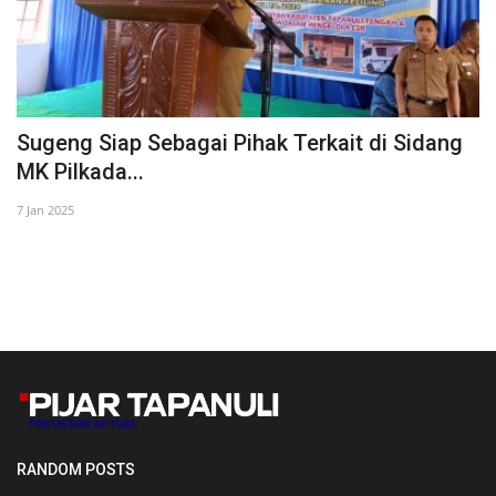
Sugeng Siap Sebagai Pihak Terkait di Sidang
K
MK Pilkada...
P
7 Jan 2025
15
RANDOM POSTS