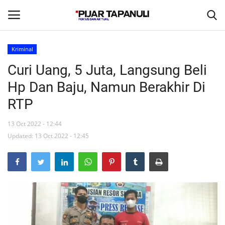
Kriminal
Curi Uang, 5 Juta, Langsung Beli
Beranda
Hp Dan Baju, Namun Berakhir Di
Daerah
RTP
Olahraga
13 Oct 2022 - 12:44
Updated: 13 Oct 2022 - 12:45
Polhuk
Birokrasi
Video
Nasional