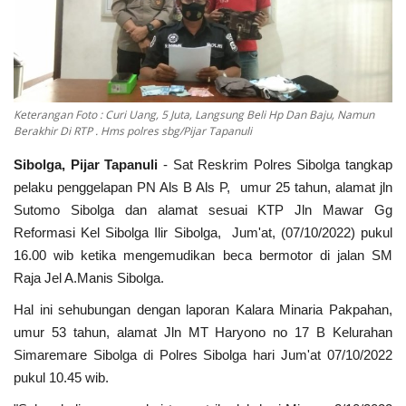
Kesehatan
Foto
Keterangan Foto : Curi Uang, 5 Juta, Langsung Beli Hp Dan Baju, Namun
Berakhir Di RTP . Hms polres sbg/Pijar Tapanuli
Sibolga, Pijar Tapanuli
- Sat Reskrim Polres Sibolga tangkap
pelaku penggelapan PN Als B Als P, umur 25 tahun, alamat jln
Sutomo Sibolga dan alamat sesuai KTP Jln Mawar Gg
Reformasi Kel Sibolga Ilir Sibolga, Jum'at, (07/10/2022) pukul
16.00 wib ketika mengemudikan beca bermotor di jalan SM
Raja Jel A.Manis Sibolga.
Hal ini sehubungan dengan laporan Kalara Minaria Pakpahan,
umur 53 tahun, alamat Jln MT Haryono no 17 B Kelurahan
Simaremare Sibolga di Polres Sibolga hari Jum'at 07/10/2022
pukul 10.45 wib.