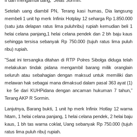
II dan mengambil uang," Jelas Sormin.
Setelah uang diambil PN, Terang kasi humas, Dia langsung
membeli 1 unit hp merk Infinix Hotplay 12 seharga Rp 1.850.000
(satu juta delapan ratus lima puluhribu) rupiah kemudian beli 1
helai celana panjang,1 helai celana pendek dan 2 bh baju kaus
sehingga tersisa sebanyak Rp 750.000 (tujuh ratus lima puluh
ribu) rupiah.
"Saat ini tersangka ditahan di RTP Polres Sibolga diduga telah
melakukan tindak pidana mengambil barang milik oranglain
seluruh atau sebahagian dengan maksud untuk memiliki dan
melawan hak sebagai mana dimaksud dalam pasal 363 ayat (1)
ke 5e dari KUHPidana dengan ancaman hukuman 7 tahun,"
Terang AKP R Sormin.
Lanjutnya, Barang bukti, 1 unit hp merk Infinix Hotlay 12 warna
hitam, 1 helai celana panjang, 1 helai celana pendek, 2 helai baju
kaus, 1 bh tas warna coklat, Uang sebanyak Rp 750.000 (tujuh
ratus lima puluh ribu) rupiah.