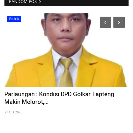
RANDOM POSTS
Politik
k
Parlaungan : Kondisi DPD Golkar Tapteng
3
Makin Melorot,...
D
21 Oct 2025
1 