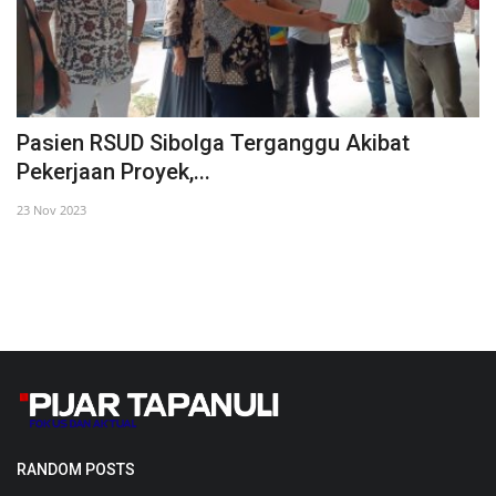
n
Pasien RSUD Sibolga Terganggu Akibat
B
Pekerjaan Proyek,...
P
23 Nov 2023
19
RANDOM POSTS