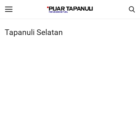
Tapanuli Selatan
Beranda
Daerah
Olahraga
Polhuk
Birokrasi
Video
Nasional