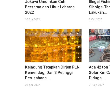
Jokowi Umumkan Cuti
Illegal Fis
Bersama dan Libur Lebaran
Sibolga-Ta
2022
Lakukan...
10 Apr 2022
8 Oct 2025
Kejagung Tetapkan Dirjen PLN
Ada 42 ton
Kemendag, Dan 3 Petinggi
Solar Km C
Perusahaan...
Diduga...
20 Apr 2022
21 Sep 2022