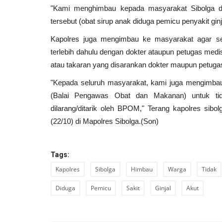
"Kami menghimbau kepada masyarakat Sibolga da
tersebut (obat sirup anak diduga pemicu penyakit gin
Kapolres juga mengimbau ke masyarakat agar se
Bawaslu Sibolga Himbau, Masa
terlebih dahulu dengan dokter ataupun petugas medis 
Tidak Ada Kegiatan...
atau takaran yang disarankan dokter maupun petug
23 Nov 2024
"Kepada seluruh masyarakat, kami juga mengimbau
(Balai Pengawas Obat dan Makanan) untuk tida
dilarang/ditarik oleh BPOM," Terang kapolres sib
(22/10) di Mapolres Sibolga.(Son)
Tags:
Kapolres
Sibolga
Himbau
Warga
Tidak
Diduga
Pemicu
Sakit
Ginjal
Akut