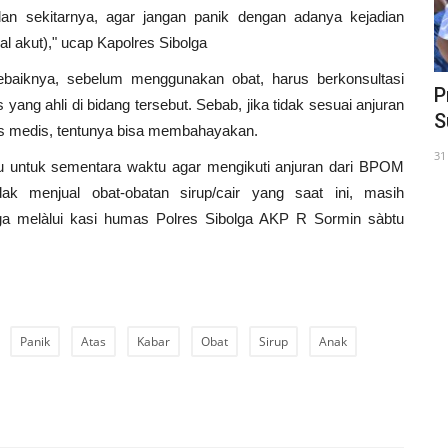
n sekitarnya, agar jangan panik dengan adanya kejadian
jal akut)," ucap Kapolres Sibolga
baiknya, sebelum menggunakan obat, harus berkonsultasi
 Tenang
Atlit Karate KKI Sibolga Torehkan 7
P
yang ahli di bidang tersebut. Sebab, jika tidak sesuai anjuran
Medali, 2 Emas, 1 Perak,...
S
as medis, tentunya bisa membahayakan.
14 Maret 2023
31
 untuk sementara waktu agar mengikuti anjuran dari BPOM
k menjual obat-obatan sirup/cair yang saat ini, masih
olga melàlui kasi humas Polres Sibolga AKP R Sormin sàbtu
Panik
Atas
Kabar
Obat
Sirup
Anak