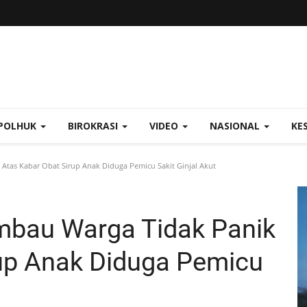
POLHUK
BIROKRASI
VIDEO
NASIONAL
KE
 Atas Kabar Obat Sirup Anak Diduga Pemicu Sakit Ginjal Akut
imbau Warga Tidak Panik
rup Anak Diduga Pemicu