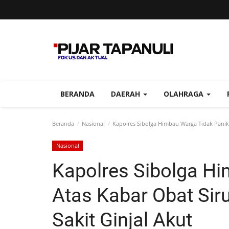
BERANDA
DAERAH
OLAHRAGA
Beranda
Nasional
Kapolres Sibolga Himbau Warga Tidak Panik
Nasional
Kapolres Sibolga H
Atas Kabar Obat Si
Sakit Ginjal Akut