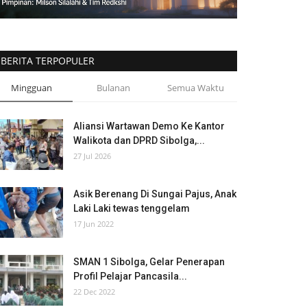
BERITA TERPOPULER
Mingguan
Bulanan
Semua Waktu
Aliansi Wartawan Demo Ke Kantor
Walikota dan DPRD Sibolga,...
27 Jul 2026
Asik Berenang Di Sungai Pajus, Anak
Laki Laki tewas tenggelam
17 Jun 2022
SMAN 1 Sibolga, Gelar Penerapan
Profil Pelajar Pancasila...
22 Dec 2022