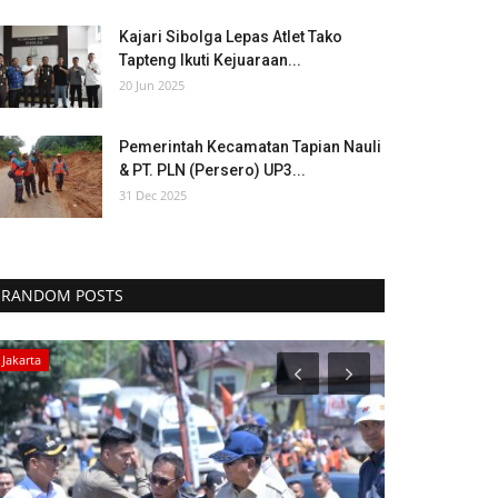
Kajari Sibolga Lepas Atlet Tako
Tapteng Ikuti Kejuaraan...
20 Jun 2025
Pemerintah Kecamatan Tapian Nauli
& PT. PLN (Persero) UP3...
31 Dec 2025
RANDOM POSTS
Jakarta
Tapanuli Tengah