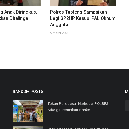
g Anak Diringkus,
Polres Tapteng Sampaikan
kkan Ditelinga
Lagi SP2HP Kasus IPAL Oknum
Anggota...
5 Maret 2026
RANDOM POSTS
M
Tekan Peredaran Narkoba, POLRES
Sibolga Resmikan Posko...