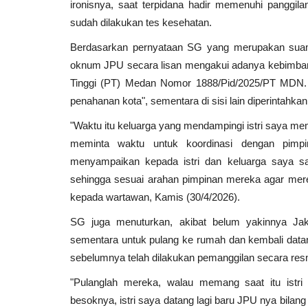
ironisnya, saat terpidana hadir memenuhi panggila
sudah dilakukan tes kesehatan.
Berdasarkan pernyataan SG yang merupakan suami 
Tenaga Kesehatan Ujung Tomb
oknum JPU secara lisan mengakui adanya kebimban
Untuk Menyehatkan Masyaraka
Tinggi (PT) Medan Nomor 1888/Pid/2025/PT MDN. 
penahanan kota", sementara di sisi lain diperintahkan
5 Jan 2026
"Waktu itu keluarga yang mendampingi istri saya m
meminta waktu untuk koordinasi dengan pimp
menyampaikan kepada istri dan keluarga saya sa
sehingga sesuai arahan pimpinan mereka agar merek
kepada wartawan, Kamis (30/4/2026).
SG juga menuturkan, akibat belum yakinnya Jak
sementara untuk pulang ke rumah dan kembali datang
sebelumnya telah dilakukan pemanggilan secara resm
"Pulanglah mereka, walau memang saat itu istri
besoknya, istri saya datang lagi baru JPU nya bilan