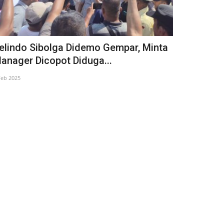
elindo Sibolga Didemo Gempar, Minta
KadisdikS
anager Dicopot Diduga...
Penistaan 
Feb 2025
11 Agustus 2025