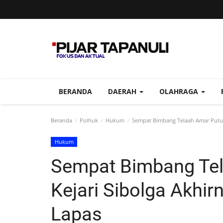
BERANDA
DAERAH
OLAHRAGA
Beranda
Polhuk
Hukum
Sempat Bimbang Telaah Amar Putusa
Hukum
Sempat Bimbang Tel
Kejari Sibolga Akhir
Lapas