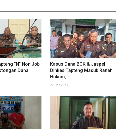
apteng "N" Non Job
Kasus Dana BOK & Jaspel
otongan Dana
Dinkes Tapteng Masuk Ranah
Hukum,...
27 Dec 2023