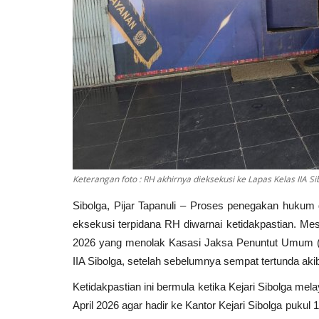
Keterangan foto : RH akhirnya dieksekusi ke Lapas Kelas IIA Si
Sibolga, Pijar Tapanuli – Proses penegakan hukum d
eksekusi terpidana RH diwarnai ketidakpastian. M
Birokrasi
2026 yang menolak Kasasi Jaksa Penuntut Umum (JP
IIA Sibolga, setelah sebelumnya sempat tertunda akib
Ketidakpastian ini bermula ketika Kejari Sibolga me
April 2026 agar hadir ke Kantor Kejari Sibolga puku