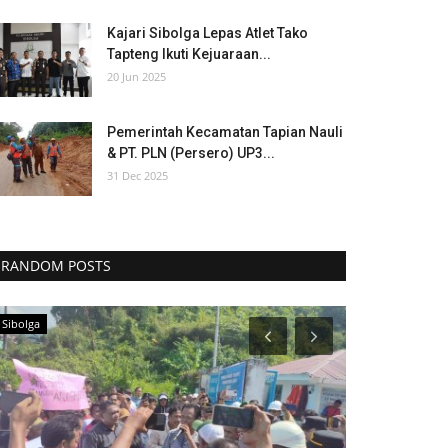
Kajari Sibolga Lepas Atlet Tako
Tapteng Ikuti Kejuaraan...
20 Jun 2025
Pemerintah Kecamatan Tapian Nauli
& PT. PLN (Persero) UP3...
31 Dec 2025
RANDOM POSTS
Sibolga
Sibolga