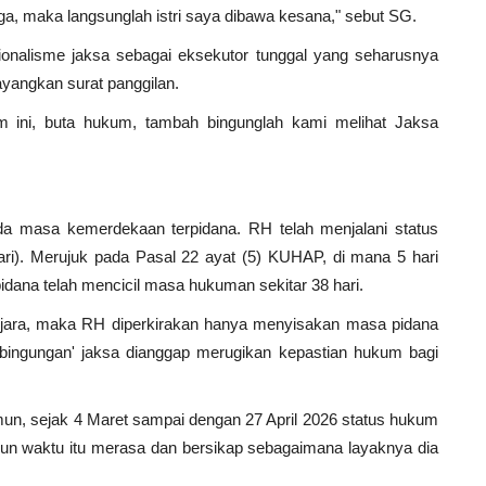
olga, maka langsunglah istri saya dibawa kesana," sebut SG.
fesionalisme jaksa sebagai eksekutor tunggal yang seharusnya
yangkan surat panggilan.
 ini, buta hukum, tambah bingunglah kami melihat Jaksa
ada masa kemerdekaan terpidana. RH telah menjalani status
ari). Merujuk pada Pasal 22 ayat (5) KUHAP, di mana 5 hari
pidana telah mencicil masa hukuman sekitar 38 hari.
enjara, maka RH diperkirakan hanya menyisakan masa pidana
kebingungan' jaksa dianggap merugikan kepastian hukum bagi
mun, sejak 4 Maret sampai dengan 27 April 2026 status hukum
kurun waktu itu merasa dan bersikap sebagaimana layaknya dia