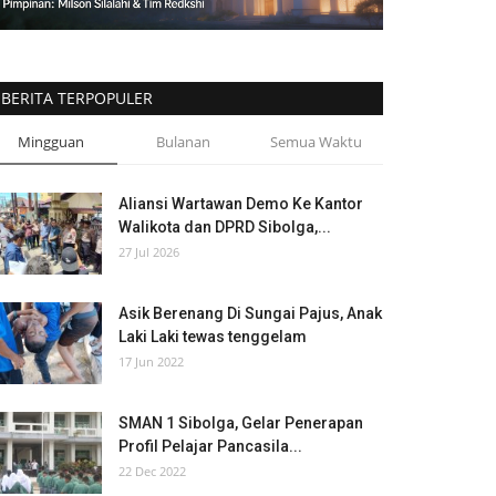
BERITA TERPOPULER
Mingguan
Bulanan
Semua Waktu
Aliansi Wartawan Demo Ke Kantor
Walikota dan DPRD Sibolga,...
27 Jul 2026
Asik Berenang Di Sungai Pajus, Anak
Laki Laki tewas tenggelam
17 Jun 2022
SMAN 1 Sibolga, Gelar Penerapan
Profil Pelajar Pancasila...
22 Dec 2022