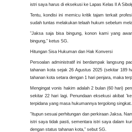
istri saya harus di eksekusi ke Lapas Kelas II A Sib
Tentu, kondisi ini memicu kritik tajam terkait pro
sudah tuntas melakukan telaah hukum sebelum mela
"Jaksa saja bisa bingung, konon kami yang awam
bingung," ketus SG.
Hitungan Sisa Hukuman dan Hak Konversi
Persoalan administratif ini berdampak langsung p
tahanan kota sejak 26 Agustus 2025 (sekitar 189 h
tahanan kota setara dengan 1 hari penjara, maka ter
Mengingat vonis hakim adalah 2 bulan (60 hari) p
sekitar 22 hari lagi. Penundaan eksekusi akibat '
terpidana yang masa hukumannya tergolong singkat.
"Itupun sesuai perhitungan dan perkiraan Jaksa. Na
istri saya tidak pasti, sementara istri saya dalam 
dengan status tahanan kota," sebut SG.