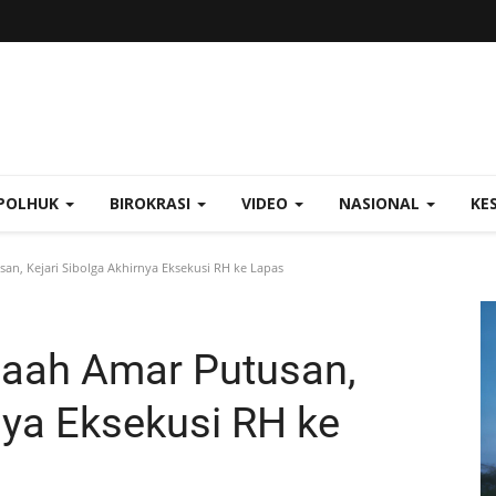
POLHUK
BIROKRASI
VIDEO
NASIONAL
KE
n, Kejari Sibolga Akhirnya Eksekusi RH ke Lapas
aah Amar Putusan,
nya Eksekusi RH ke