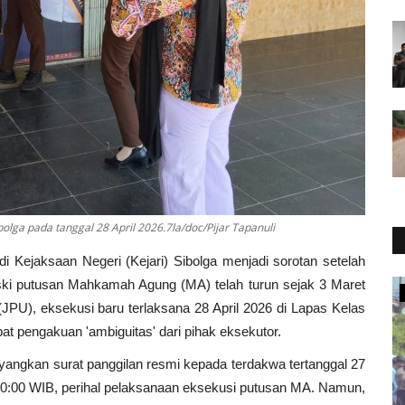
bolga pada tanggal 28 April 2026.7la/doc/Pijar Tapanuli
i Kejaksaan Negeri (Kejari) Sibolga menjadi sorotan setelah
eski putusan Mahkamah Agung (MA) telah turun sejak 3 Maret
Politik
U), eksekusi baru terlaksana 28 April 2026 di Lapas Kelas
at pengakuan 'ambiguitas' dari pihak eksekutor.
layangkan surat panggilan resmi kepada terdakwa tertanggal 27
l 10:00 WIB, perihal pelaksanaan eksekusi putusan MA. Namun,