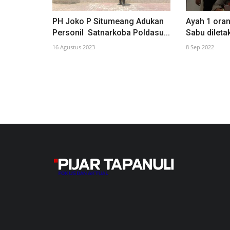
PH Joko P Situmeang Adukan
Ayah 1 oran
Personil Satnarkoba Poldasu...
Sabu dileta
16 Agustus 2023
8 Sep 2022