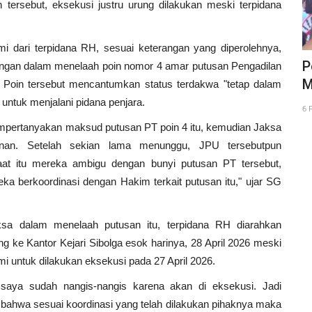
n tersebut, eksekusi justru urung dilakukan meski terpidana
dari terpidana RH, sesuai keterangan yang diperolehnya,
ak
Bawaslu Sibolga Tanam Pohon
P
gan dalam menelaah poin nomor 4 amar putusan Pengadilan
t
Manggis, Simbol Kejujuran
M
Poin tersebut mencantumkan status terdakwa "tetap dalam
 untuk menjalani pidana penjara.
18 Dec 2024
6 
empertanyakan maksud putusan PT poin 4 itu, kemudian Jaksa
inan. Setelah sekian lama menunggu, JPU tersebutpun
at itu mereka ambigu dengan bunyi putusan PT tersebut,
a berkoordinasi dengan Hakim terkait putusan itu," ujar SG
sa dalam menelaah putusan itu, terpidana RH diarahkan
 ke Kantor Kejari Sibolga esok harinya, 28 April 2026 meski
i untuk dilakukan eksekusi pada 27 April 2026.
 saya sudah nangis-nangis karena akan di eksekusi. Jadi
g bahwa sesuai koordinasi yang telah dilakukan pihaknya maka